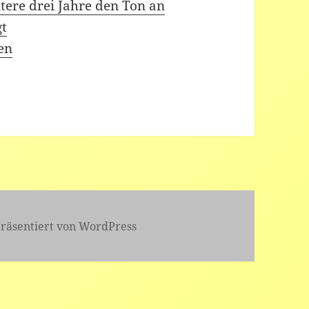
tere drei Jahre den Ton an
gt
en
präsentiert von WordPress