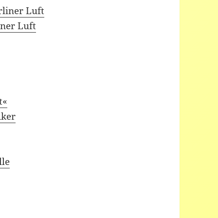
liner Luft
ner Luft
t«
iker
lle
s