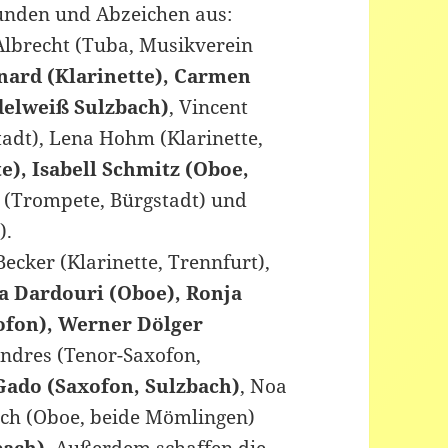
unden und Abzeichen aus:
 Albrecht (Tuba, Musikverein
nard (Klarinette), Carmen
delweiß Sulzbach)
, Vincent
adt), Lena Hohm (Klarinette,
e), Isabell Schmitz (Oboe,
t (Trompete, Bürgstadt) und
).
ecker (Klarinette, Trennfurt),
a Dardouri (Oboe), Ronja
xofon), Werner Dölger
ndres (Tenor-Saxofon,
Gado (Saxofon, Sulzbach)
, Noa
ich (Oboe, beide Mömlingen)