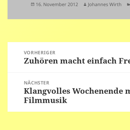
Veröffentlicht
Autor
16. November 2012
Johannes Wirth
am
Beitragsnavigation
VORHERIGER
Zuhören macht einfach Fr
Vorheriger
Beitrag:
NÄCHSTER
Klangvolles Wochenende m
Nächster
Filmmusik
Beitrag: