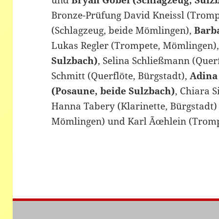
und
Bryan Göbel (Schlagzeug, Sulz
Bronze-Prüfung David Kneissl (Tromp
(Schlagzeug, beide Mömlingen),
Barb
Lukas Regler (Trompete, Mömlingen)
Sulzbach)
, Selina Schließmann (Quer
Schmitt (Querflöte, Bürgstadt),
Adina
(Posaune, beide Sulzbach)
, Chiara S
Hanna Tabery (Klarinette, Bürgstadt)
Mömlingen) und Karl Ãœhlein (Trompe