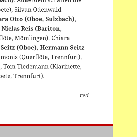
bach)
. Außerdem schaffen die
ete), Silvan Odenwald
ara Otto (Oboe, Sulzbach)
,
,
Niclas Reis (Bariton,
flöte, Mömlingen), Chiara
 Seitz (Oboe), Hermann Seitz
imonis (Querflöte, Trennfurt),
 , Tom Tiedemann (Klarinette,
te, Trennfurt).
red