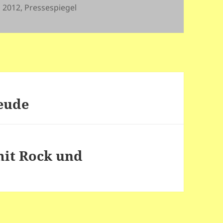
Kategorien
2012
,
Pressespiegel
eude
it Rock und