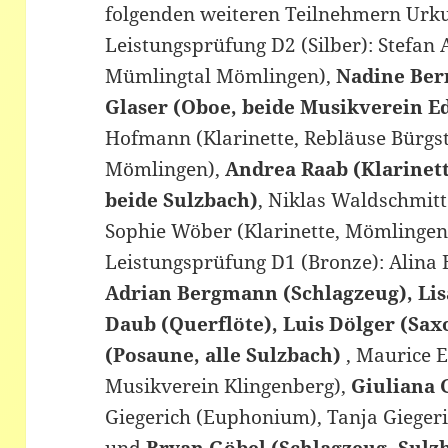
folgenden weiteren Teilnehmern Urk
Leistungsprüfung D2 (Silber): Stefan
Mümlingtal Mömlingen),
Nadine Ber
Glaser (Oboe, beide Musikverein E
Hofmann (Klarinette, Rebläuse Bürgst
Mömlingen),
Andrea Raab (Klarinett
beide Sulzbach)
, Niklas Waldschmit
Sophie Wöber (Klarinette, Mömlingen
Leistungsprüfung D1 (Bronze): Alina B
Adrian Bergmann (Schlagzeug), Lis
Daub (Querflöte), Luis Dölger (Sa
(Posaune, alle Sulzbach)
, Maurice E
Musikverein Klingenberg),
Giuliana 
Giegerich (Euphonium), Tanja Gieger