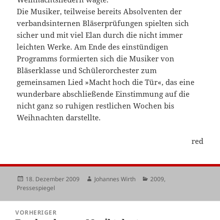
Die Musiker, teilweise bereits Absolventen der
verbandsinternen Bläserprüfungen spielten sich
sicher und mit viel Elan durch die nicht immer
leichten Werke. Am Ende des einstündigen
Programms formierten sich die Musiker von
Bläserklasse und Schülerorchester zum
gemeinsamen Lied »Macht hoch die Tür«, das eine
wunderbare abschließende Einstimmung auf die
nicht ganz so ruhigen restlichen Wochen bis
Weihnachten darstellte.
red
Veröffentlicht
Autor
Kategorien
18. Dezember 2009
Johannes Wirth
2009
,
am
Pressespiegel
Beitragsnavigation
VORHERIGER