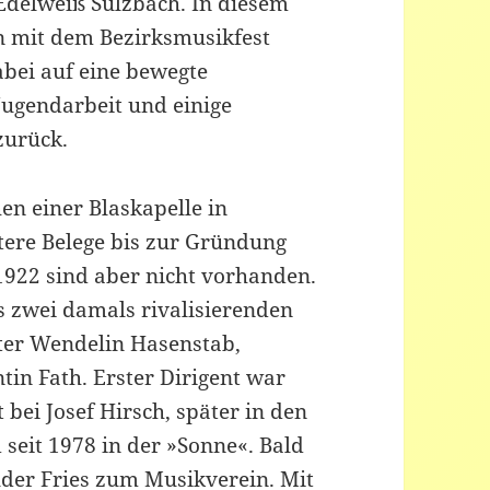
 Edelweiß Sulzbach. In diesem
n mit dem Bezirksmusikfest
dabei auf eine bewegte
 Jugendarbeit und einige
zurück.
en einer Blaskapelle in
tere Belege bis zur Gründung
1922 sind aber nicht vorhanden.
s zwei damals rivalisierenden
ter Wendelin Hasenstab,
tin Fath. Erster Dirigent war
bei Josef Hirsch, später in den
seit 1978 in der »Sonne«. Bald
der Fries zum Musikverein. Mit