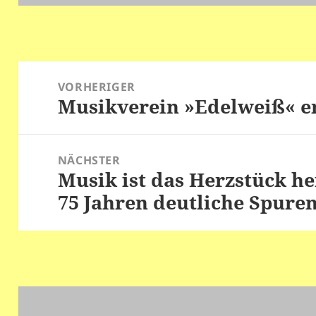
Beitragsnavigation
VORHERIGER
Musikverein »Edelweiß« e
Vorheriger
Beitrag:
NÄCHSTER
Musik ist das Herzstück he
Nächster
75 Jahren deutliche Spuren
Beitrag: