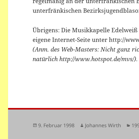
regelmäßig an der unterfränkischen
unterfränkischen Bezirksjugendblaso
Übrigens: Die Musikkapelle Edelweiß 
eigene Internet-Seite unter http://ww
(Anm. des Web-Masters: Nicht ganz rich
natürlich http://www.hotspot.de/mvs/).
Veröffentlicht
Autor
Ka
9. Februar 1998
Johannes Wirth
19
am