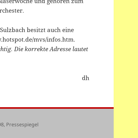
 Bläserwoche und gehören zum
rchester.
Sulzbach besitzt auch eine
w.hotspot.de/mvs/infos.htm.
tig. Die korrekte Adresse lautet
dh
tegorien
98
,
Pressespiegel