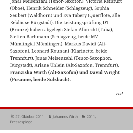
Jonas Meisenzahl (Tenor-Saxofon), Victoria Reinfurt
(Oboe), Henrik Schneider (Schlagzeug), Sophia
Seubert (Waldhorn) und Eva Tabery (Querflöte, alle
Rebläuse Bürgstadt). Die Leistungsprüfung D1
(Bronze) haben abgelegt: Stefan Albrecht (Tuba),
Steffen Bachmann (Schlagzeug, beide MV
Mümlingtal Mömlingen), Markus Davidt (Alt-
Saxofon), Leonard Kounani (Klarinette, beide
Trennfurt), Jonas Meisenzahl (Tenor-Saxophon,
Bürgstadt), Ariane Ühlein (Alt-Saxofon, Trennfurt),
Franziska Wirth (Alt-Saxofon) und David Wright
(Posaune, beide Sulzbach).
red
Veröffentlicht
Autor
Kategorien
27. Oktober 2011
Johannes Wirth
2011
,
am
Pressespiegel