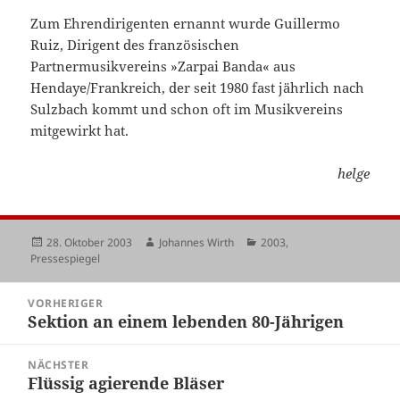
Zum Ehrendirigenten ernannt wurde Guillermo
Ruiz, Dirigent des französischen
Partnermusikvereins »Zarpai Banda« aus
Hendaye/Frankreich, der seit 1980 fast jährlich nach
Sulzbach kommt und schon oft im Musikvereins
mitgewirkt hat.
helge
Veröffentlicht
Autor
Kategorien
28. Oktober 2003
Johannes Wirth
2003
,
am
Pressespiegel
Beitragsnavigation
VORHERIGER
Sektion an einem lebenden 80-Jährigen
Vorheriger
Beitrag:
NÄCHSTER
Flüssig agierende Bläser
Nächster