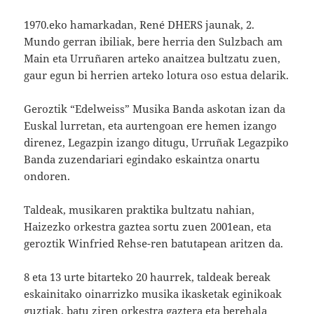
1970.eko hamarkadan, René DHERS jaunak, 2.
Mundo gerran ibiliak, bere herria den Sulzbach am
Main eta Urruñaren arteko anaitzea bultzatu zuen,
gaur egun bi herrien arteko lotura oso estua delarik.
Geroztik “Edelweiss” Musika Banda askotan izan da
Euskal lurretan, eta aurtengoan ere hemen izango
direnez, Legazpin izango ditugu, Urruñak Legazpiko
Banda zuzendariari egindako eskaintza onartu
ondoren.
Taldeak, musikaren praktika bultzatu nahian,
Haizezko orkestra gaztea sortu zuen 2001ean, eta
geroztik Winfried Rehse-ren batutapean aritzen da.
8 eta 13 urte bitarteko 20 haurrek, taldeak bereak
eskainitako oinarrizko musika ikasketak eginikoak
guztiak, batu ziren orkestra gaztera eta berehala