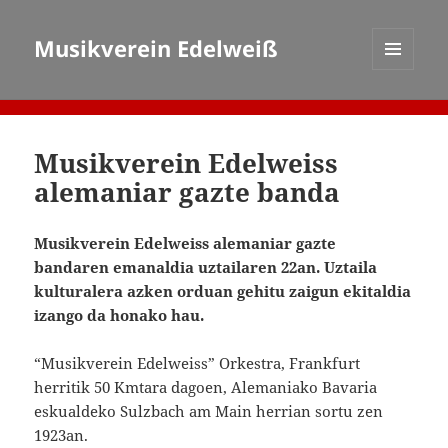
Musikverein Edelweiß
MENÜ
UND
WIDGETS
Musikverein Edelweiss
alemaniar gazte banda
Musikverein Edelweiss alemaniar gazte
bandaren emanaldia uztailaren 22an. Uztaila
kulturalera azken orduan gehitu zaigun ekitaldia
izango da honako hau.
“Musikverein Edelweiss” Orkestra, Frankfurt
herritik 50 Kmtara dagoen, Alemaniako Bavaria
eskualdeko Sulzbach am Main herrian sortu zen
1923an.