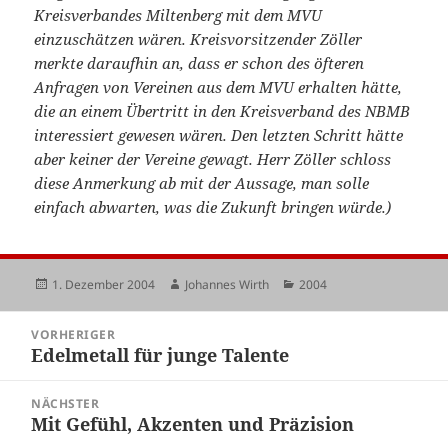
Kreisverbandes Miltenberg mit dem MVU
einzuschätzen wären. Kreisvorsitzender Zöller
merkte daraufhin an, dass er schon des öfteren
Anfragen von Vereinen aus dem MVU erhalten hätte,
die an einem Übertritt in den Kreisverband des NBMB
interessiert gewesen wären. Den letzten Schritt hätte
aber keiner der Vereine gewagt. Herr Zöller schloss
diese Anmerkung ab mit der Aussage, man solle
einfach abwarten, was die Zukunft bringen würde.)
Veröffentlicht
Autor
Kategorien
1. Dezember 2004
Johannes Wirth
2004
am
Beitragsnavigation
VORHERIGER
Edelmetall für junge Talente
Vorheriger
Beitrag:
NÄCHSTER
Mit Gefühl, Akzenten und Präzision
Nächster
Beitrag: