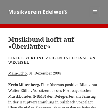
Musikverein Edelweiß
MENÜ
UND
WIDGETS
Musikbund hofft auf
»Überläufer«
EINIGE VEREINE ZEIGEN INTERESSE AN
WECHSEL
Main-Echo
, 01. Dezember 2004
Kreis Miltenberg.
Eine überaus positive Bilanz hat
Walter Zöller, Vorsitzender des Nordbayerischen
Musikbundes (NBMB) den Delegierten am Samstag
in der Hauptversammlung in Sulzbach vorgelegt.
Über die vielen Konzerte, darunter der Auftritt des