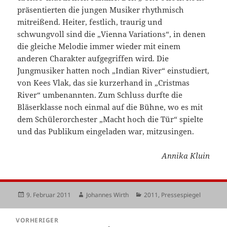
präsentierten die jungen Musiker rhythmisch
mitreißend. Heiter, festlich, traurig und
schwungvoll sind die „Vienna Variations“, in denen
die gleiche Melodie immer wieder mit einem
anderen Charakter aufgegriffen wird. Die
Jungmusiker hatten noch „Indian River“ einstudiert,
von Kees Vlak, das sie kurzerhand in „Cristmas
River“ umbenannten. Zum Schluss durfte die
Bläserklasse noch einmal auf die Bühne, wo es mit
dem Schülerorchester „Macht hoch die Tür“ spielte
und das Publikum eingeladen war, mitzusingen.
Annika Kluin
Veröffentlicht
Autor
Kategorien
9. Februar 2011
Johannes Wirth
2011
,
Pressespiegel
am
Beitragsnavigation
VORHERIGER