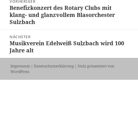
VORHERIGER
Benefizkonzert des Rotary Clubs mit
Vorheriger
klang- und glanzvollem Blasorchester
Beitrag:
Sulzbach
NÄCHSTER
Musikverein Edelweiß Sulzbach wird 100
Nächster
Jahre alt
Beitrag:
Impressum
|
Datenschutzerklärung
|
Stolz präsentiert von
WordPress