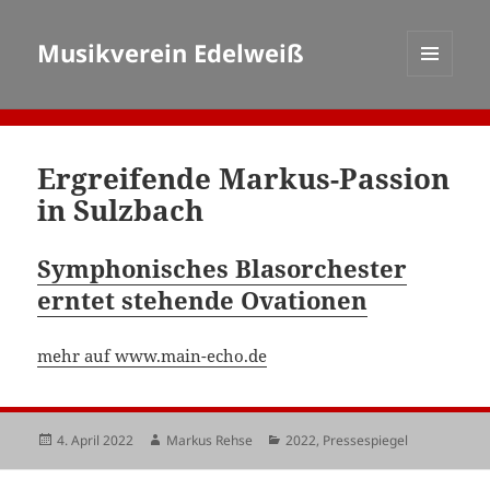
Musikverein Edelweiß
MENÜ
UND
WIDGETS
Ergreifende Markus-Passion
in Sulzbach
Symphonisches Blasorchester
erntet stehende Ovationen
mehr auf www.main-echo.de
Veröffentlicht
Autor
Kategorien
4. April 2022
Markus Rehse
2022
,
Pressespiegel
am
Beitragsnavigation