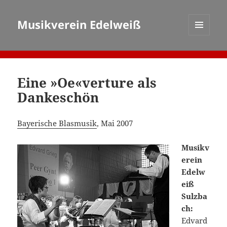
Musikverein Edelweiß
MENÜ
UND
WIDGETS
Eine »Oe«verture als
Dankeschön
Bayerische Blasmusik
, Mai 2007
Musikv
erein
Edelw
eiß
Sulzba
ch:
Edvard