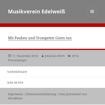
Musikverein Edelweiß
MENÜ
UND
WIDGETS
Mit Pauken und Trompeten Gutes tun
Veröffentlicht
Autor
Kategorien
11. November 2014
Johannes Wirth
2014
,
am
Pressespiegel
Beitragsnavigation
VORHERIGER
Vorheriger
Beitrag:
NÄCHSTER
Nächster
Beitrag:
Impressum
|
Datenschutzerklärung
|
Stolz präsentiert von
WordPress