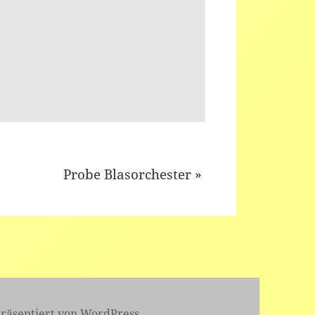
Probe Blasorchester
»
präsentiert von WordPress