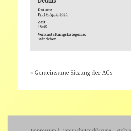
Details
Datum:
Fr. 19. April 2024
Zeit:
18:45
Veranstaltungskategorie:
Ständchen
«
Gemeinsame Sitzung der AGs
Event
Navigation
Impressum
|
Datenschutzerklärung
|
Stolz 