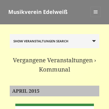
Musikverein Edelweiß
MENÜ
UND
WIDGETS
Veranstaltungen
SHOW VERANSTALTUNGEN SEARCH
Suche
und
Ansichten,
Vergangene Veranstaltungen
›
Navigation
Kommunal
APRIL 2015