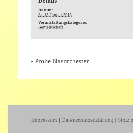
Details
Datum:
Sa. 13. Januar 2018
Veranstaltungskategorie:
Gemeinschaft
«
Probe Blasorchester
Event
Navigation
Impressum
|
Datenschutzerklärung
|
Stolz 