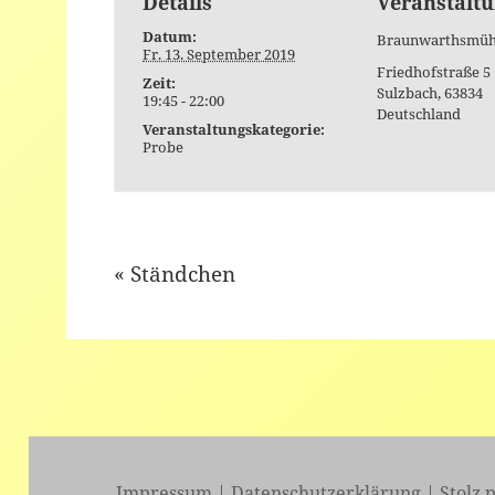
Details
Veranstaltu
Datum:
Braunwarthsmüh
Fr. 13. September 2019
Friedhofstraße 5
Zeit:
Sulzbach
,
63834
19:45 - 22:00
Deutschland
Veranstaltungskategorie:
Probe
«
Ständchen
Event
Navigation
Impressum
|
Datenschutzerklärung
|
Stolz 