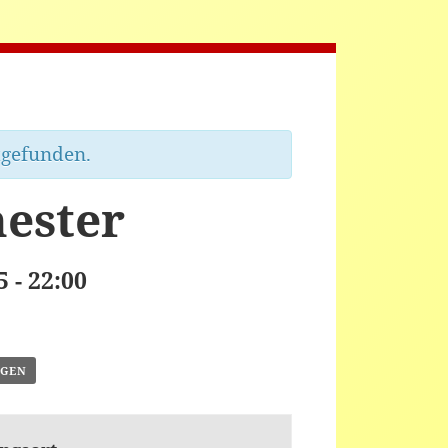
tgefunden.
hester
5
-
22:00
ÜGEN