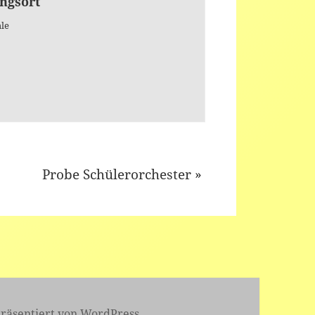
ngsort
le
Probe Schülerorchester
»
präsentiert von WordPress