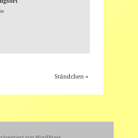
ngsort
le
Ständchen
»
präsentiert von WordPress