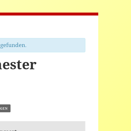
tgefunden.
hester
ÜGEN