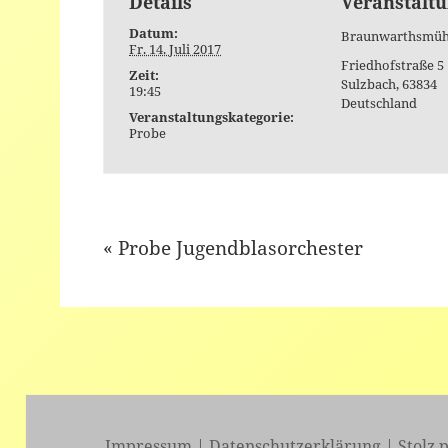
Details
Veranstaltu
Datum:
Braunwarthsmüh
Fr. 14. Juli 2017
Friedhofstraße 5
Zeit:
Sulzbach
,
63834
19:45
Deutschland
Veranstaltungskategorie:
Probe
«
Probe Jugendblasorchester
Event
Navigation
Impressum
|
Datenschutzerklärung
|
Stolz 