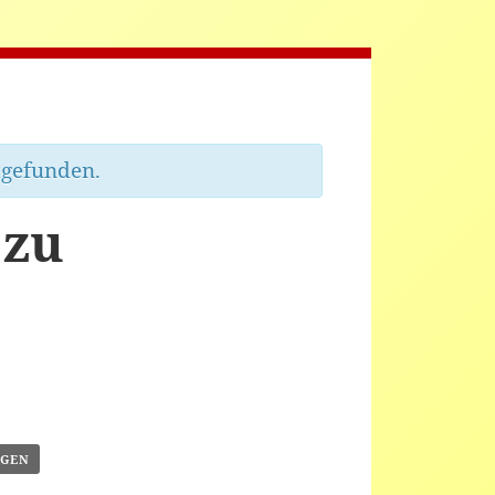
tgefunden.
 zu
ÜGEN